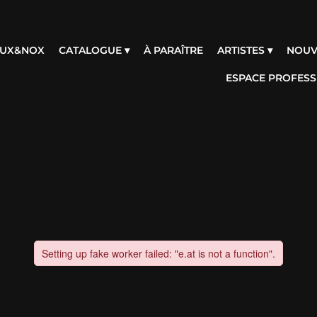
 LUX&NOX
CATALOGUE ▾
À PARAÎTRE
ARTISTES ▾
NOUV
ESPACE PROFESS