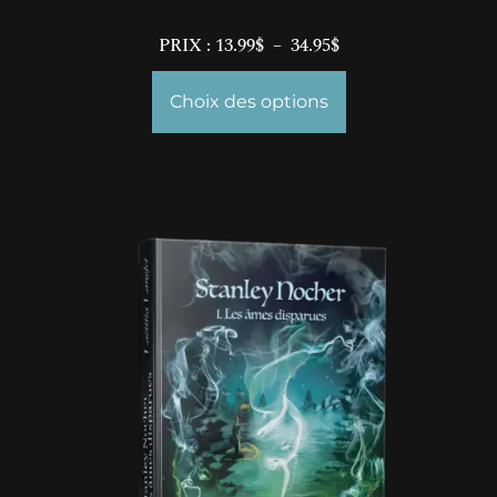
PRIX :
13.99
$
–
34.95
$
Choix des options