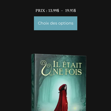
PRIX :
13.99
$
–
19.95
$
Choix des options