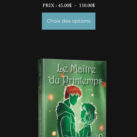
PRIX :
45.00
$
–
110.00
$
Choix des options