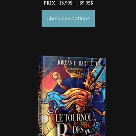
PRIX :
13.99
$
–
39.95
$
Choix des options