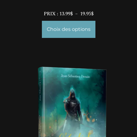
PRIX :
13.99
$
–
19.95
$
Choix des options