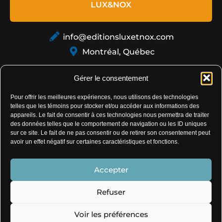
LUX&NOX
info@editionsluxetnox.com
Montréal, Québec
Gérer le consentement
Pour offrir les meilleures expériences, nous utilisons des technologies
telles que les témoins pour stocker et/ou accéder aux informations des
appareils. Le fait de consentir à ces technologies nous permettra de traiter
des données telles que le comportement de navigation ou les ID uniques
sur ce site. Le fait de ne pas consentir ou de retirer son consentement peut
Politique de confidentialité
avoir un effet négatif sur certaines caractéristiques et fonctions.
Politique de témoins
Accepter
Conditions générales de vente
Refuser
Voir les préférences
© 2026 Éditions Lux&Nox - Conception de sites -
My