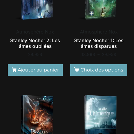
Atmosphère Nox
Atmosphère Nox
Stanley Nocher 2: Les
Stanley Nocher 1: Les
âmes oubliées
âmes disparues
29.95
$
13.99
$
–
29.95
$
Ajouter au panier
Choix des options