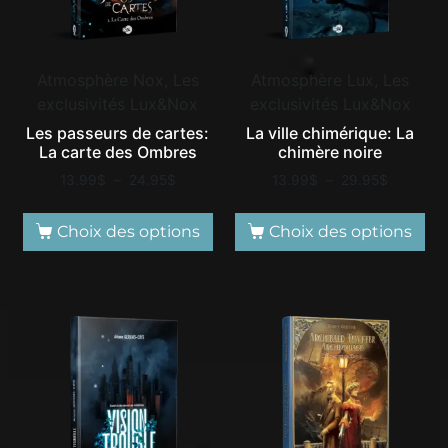
Atmosphère Nox, Les
Atmosphère Lux, Les
exclusivités Lux&Nox
exclusivités Lux&Nox
Les passeurs de cartes:
La ville chimérique: La
La carte des Ombres
chimère noire
13.99
$
–
24.95
$
13.99
$
–
29.95
$
Choix des options
Choix des options