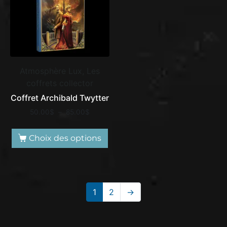
Atmosphère Lux, Les
coffrets collector
Coffret Archibald Twytter
50.00
$
–
85.00
$
Choix des options
1
2
→