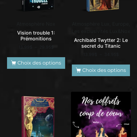
Atmosphère Nox
Atmosphère Lux, Europe,
Les exclusivités Lux&Nox
Vision trouble 1:
Prémonitions
Archibald Twytter 2: Le
secret du Titanic
13.99
$
–
29.95
$
13.99
$
–
34.95
$
Choix des options
Choix des options