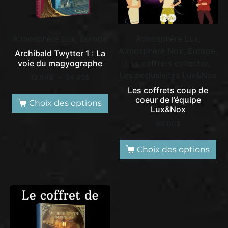
Atmosphère Lux, Europe
Atmosphère Lux,
Atmosphère Nox, Europe,
Archibald Twytter 1 : La
voie du magyographe
Les coffrets collector,
Les exclusivités Lux&Nox
13.99
$
–
34.95
$
Les coffrets coup de
coeur de l’équipe
Choix des options
Lux&Nox
90.00
$
Choix des options