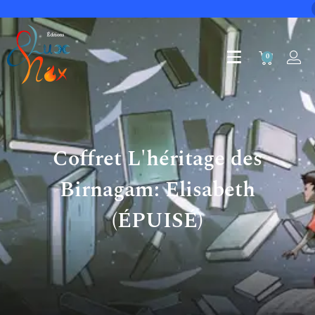
0
Coffret L'héritage des
Birnagam: Elisabeth
(ÉPUISÉ)