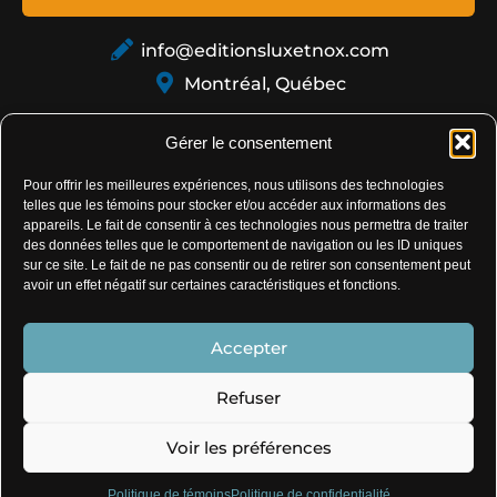
info@editionsluxetnox.com
Montréal, Québec
Gérer le consentement
Pour offrir les meilleures expériences, nous utilisons des technologies
telles que les témoins pour stocker et/ou accéder aux informations des
appareils. Le fait de consentir à ces technologies nous permettra de traiter
des données telles que le comportement de navigation ou les ID uniques
sur ce site. Le fait de ne pas consentir ou de retirer son consentement peut
Politique de confidentialité
avoir un effet négatif sur certaines caractéristiques et fonctions.
Politique de témoins
Accepter
Conditions générales de vente
Refuser
Voir les préférences
© 2026 Éditions Lux&Nox - Conception de sites -
My
Little Big Web
.
Politique de témoins
Politique de confidentialité