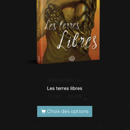
Atmosphère Lux
Les terres libres
13.99
$
–
29.95
$
Choix des options