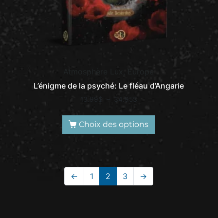
Atmosphère Lux, Europe
L’énigme de la psyché: Le fléau d’Angarie
13.99
$
–
34.95
$
Choix des options
←
1
2
3
→