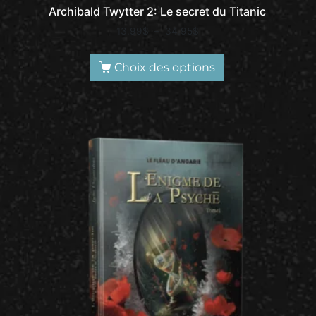
Archibald Twytter 2: Le secret du Titanic
13.99
$
–
34.95
$
Choix des options