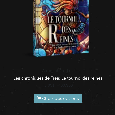
Atmosphère Lux
Les chroniques de Frea: Le tournoi des reines
13.99
$
–
39.95
$
Choix des options