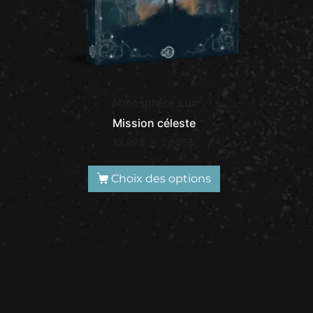
Atmosphère Lux
Mission céleste
13.99
$
–
24.95
$
Choix des options