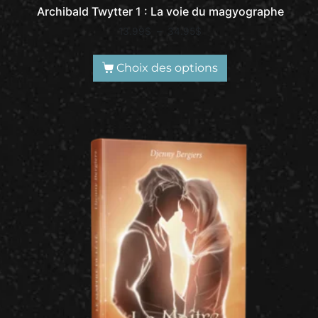
Archibald Twytter 1 : La voie du magyographe
13.99
$
–
34.95
$
Choix des options