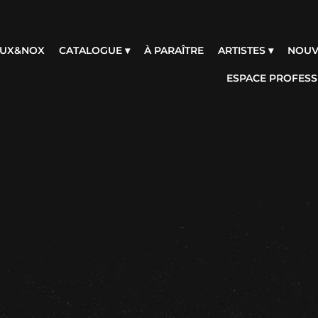
 LUX&NOX
CATALOGUE ▾
À PARAÎTRE
ARTISTES ▾
NOUV
ESPACE PROFESS