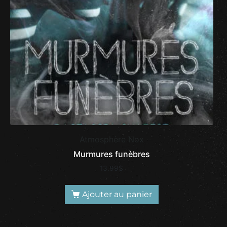
Atmosphère Nox
Murmures funèbres
13.99
$
Ajouter au panier