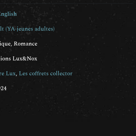
English
t (YA-jeunes adultes)
ique
,
Romance
itions Lux&Nox
re Lux
,
Les coffrets collector
024