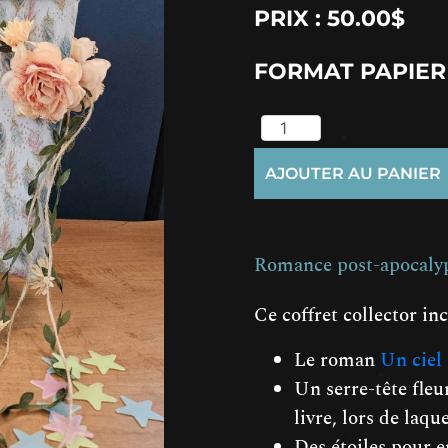
PRIX :
50.00
$
FORMAT PAPIER 
AJOUTER AU PANIER
Romance post-apocaly
Ce coffret collector inc
Le roman
Un ciel 
Un serre-tête fleur
livre, lors de laqu
Des étoiles pour e