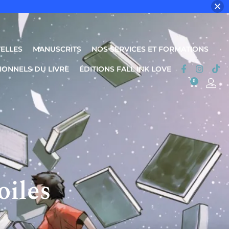
ELLES
MANUSCRITS
NOS SERVICES ET FORMATIONS
IONNELS DU LIVRE
ÉDITIONS FALL INK LOVE
0
oiles