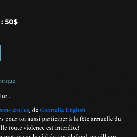
: 50$
ptique
lut :
sans étoiles
, de
Gabrielle English
s pour toi aussi participer à la fête annuelle du
elle toute violence est interdite!
n mettre sur le ciel de ton plafond, ou ailleurs