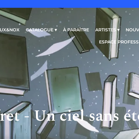
 LUX&NOX
CATALOGUE ▾
À PARAÎTRE
ARTISTES ▾
NOUV
ESPACE PROFESS
ret - Un ciel sans ét