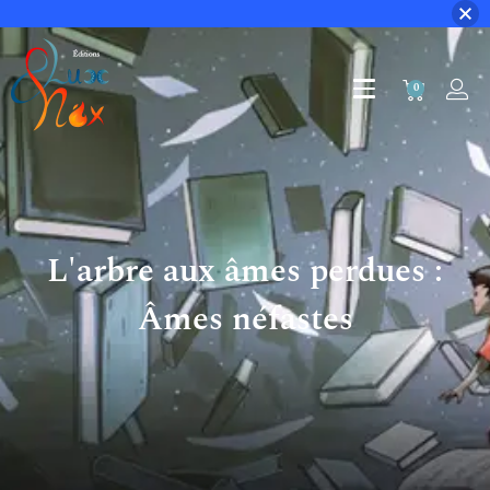
0
L'arbre aux âmes perdues :
Âmes néfastes